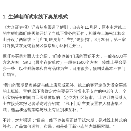
1. 生鲜电商试水线下奥莱模式
《大众证券报》记者从多渠道了解到，自去年11月起，原本主营线上
的生鲜电商叮咚买菜开始了向线下业务的延伸，相继在上海松江和金
山开设了两家线下门店“叮咚奥莱”，主打“硬折扣”。3月20日，第三家
叮咚奥莱在无锡新吴区叙康里小区附近开业。
据叮咚买菜方面人士介绍，“叮咚奥莱”门店的面积不大，一般在500平
方米左右，SKU（最小存货单位）一般在1500个左右，较线上平台要
少一些，以生鲜蔬果和自有品牌为主，日用很少，预制菜基本不在门
店销售。
“我们的预期是奥莱店与线上店形成互补。线上的客群定位为没空买菜
的上班族、宝妈;线下客群定位主要是不习惯电子支付的中老年人、全
职宝妈等有时间自己买菜做饭的，定位为社区超市。”上述叮咚买菜人
士在接受本报记者采访时介绍道，“线下门店主要设置在人群密集区
域，选品和运营策略与线上有区别和互补。”
不过，对方强调：“目前，线下奥莱店正处于试水期，是对线上模式的
补充，产品如何运营、布局，都是处于新业态的内部探索期。”