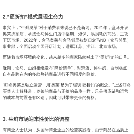
2.“硬折扣”模式展现生命力
事实上，“生鲜奥莱”对于消费者来说已不是新词。2021年，盒马开设
奥莱折扣店，承接盒马鲜生门店中临期、短保、易损耗的商品，主攻
下沉市场。2022年，盒马奥莱与盒马邻里被划归盒马NB（盒马邻里）
事业部，全面启动全国开店计划，进军江苏、浙江、北京市场。
而随着市场环境的变化，越来越多的商家陆续喊出了“硬折扣”的口号。
近期，盒马、山姆相继发布“降价清单”，对鸡蛋、鲜牛奶、自制糕点、
自有品牌在内的多款热销商品进行不同幅度的降价。
“叮咚奥莱是独立运营，用‘奥莱’是为了强调‘硬折扣’的概念。”上述叮咚
买菜人士解释道，奥莱的商品与正价的品质一样，只是供应链和运营
的成本与前置仓有区别，因此可以带来更低的价格。
3. 生鲜市场迎来性价比的调整
有商业人士认为，从国际商业企业的经营实践看，由于商品在品质上