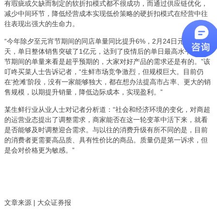
有瑕疵或欠缺而制定的软折扣模式都不很成功，而通过供应链优化，
减少中间环节，降低经营成本实现低价策略的硬折扣模式在经营中往
往表现出强大的生命力。
“今年除夕至元宵节期间的同店单量同比提升6%，2月24日元宵节当
天，单日整体销售突破了1亿元，达到了疫情后的单日最高水平。从春
节期间的单量来看是超乎预期的，大家对好产品的需求还是有的。”该
叮咚买菜人士告诉记者，“生鲜市场竞争激烈，但规模巨大。目前仍
在‘抢滩’阶段，没有一家能够独大，都在想办法提高市占率、更大的销
售规模，以期提升销量，降低边际成本，实现盈利。”
某生鲜行业从业人士对记者分析道：“社会和经济环境的变化，对商超
的运营业态提出了调整需求，商家能否在这一轮变革中活下来，就看
是否能够及时调整迎合需求。与以往的消费升级有所不同的是，目前
的消费者更需要高品质、具有性价比的商品。质量仍是第一诉求，但
是会对价格更为敏感。”
文章来源 | 大众证券报